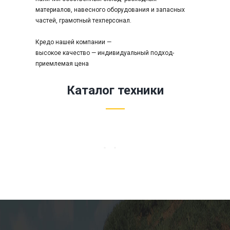
コ
материалов, навесного оборудования и запасных
コ
частей, грамотный техперсонал.
ン
ビ
Кредо нашей компании —
ニ
высокое качество — индивидуальный подход-
o
приемлемая цена
n
l
Каталог техники
i
n
e
s
t
o
r
e
.
h
t
t
p
s