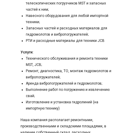
e
телескопических погрузчиков MST и запасных
l
частей к ним;
i
Навесного оборудования для любой импортной
a
техники;
b
Запасных частей и расходных материалов для
l
гидромолотов и вибропогружателей;
e
РТИ и расходные материалы для техники JCB
c
Услуги:
h
Технического обслуживания и ремонта техники
e
MST, JCB;
a
Ремонт, диагностика, ТО, монтаж гидромолотов и
p
вибропогружателей;
s
Аренда вибропогружателей и гидромолотов;
w
Выполнение работ по погружению и извлечению
i
свай;
s
Изготовление и установка гидролиний (на
s
импортную технику)
電
子
Наша компания располагает ремонтными,
タ
производственными и складскими площадями, в
バ
наличии собственный склад расходных