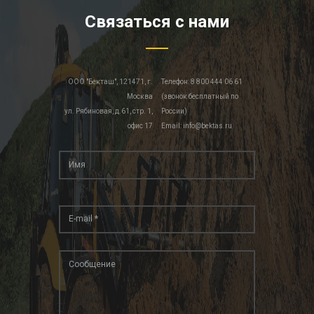
:
Связаться с нами
/
/
w
w
ООО "Бекташ", 121471, г.
Телефон: 8 800 444 06 61
w
Москва
(звонок бесплатный по
.
ул. Рябиновая, д.61, стр. 1,
России)
v
офис 17
Email: info@bektas.ru
a
p
e
s
s
t
o
r
e
s
.
f
r