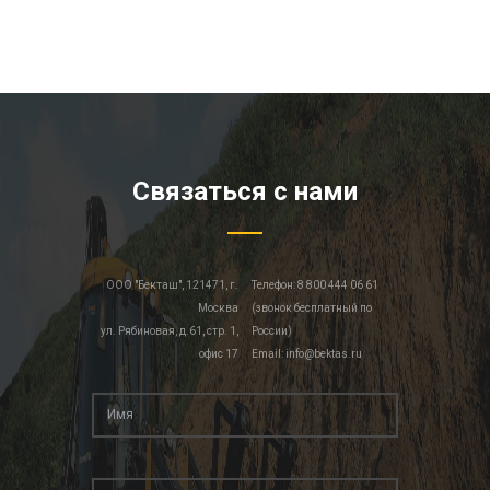
Связаться с нами
ООО "Бекташ", 121471, г.
Телефон: 8 800 444 06 61
Москва
(звонок бесплатный по
ул. Рябиновая, д.61, стр. 1,
России)
офис 17
Email: info@bektas.ru