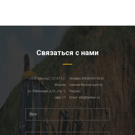
Связаться с нами
ООО "Бекташ", 121471, г.
Телефон: 8 800 444 06 61
Москва
(звонок бесплатный по
ул. Рябиновая, д.61, стр. 1,
России)
офис 17
Email: info@bektas.ru