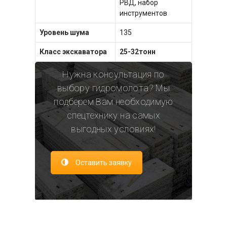
РВД, набор
инструментов
Уровень шума
135
Класс экскаватора
25-32тонн
Нужна консультация по
выбору гидромолота? Мы
подберем Вам необходимую
спецтехнику на самых
выгодных условиях!
Оставить заявку