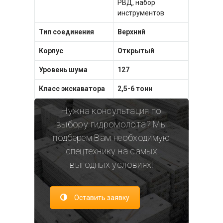
РВД, набор
инструментов
Тип соединения
Верхний
Корпус
Открытый
Уровень шума
127
Класс экскаватора
2,5-6 тонн
Нужна консультация по
выбору гидромолота? Мы
подберем Вам необходимую
спецтехнику на самых
выгодных условиях!
Оставить заявку