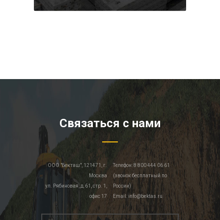
Связаться с нами
ООО "Бекташ", 121471, г.
Телефон: 8 800 444 06 61
Москва
(звонок бесплатный по
ул. Рябиновая, д.61, стр. 1,
России)
офис 17
Email: info@bektas.ru