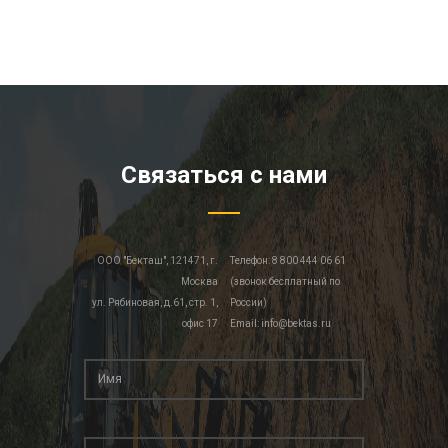
Связаться с нами
ООО "Бекташ", 121471, г.
Телефон: 8 800 444 06 61
Москва
(звонок бесплатный по
ул. Рябиновая, д.61, стр. 1,
России)
офис 17
Email: info@bektas.ru