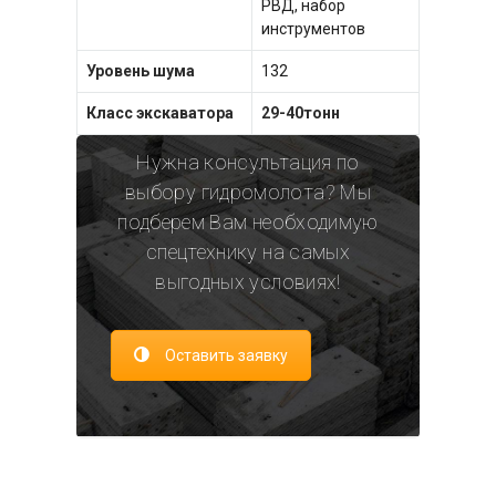
РВД, набор
инструментов
Уровень шума
132
Класс экскаватора
29-40тонн
Нужна консультация по
выбору гидромолота? Мы
подберем Вам необходимую
спецтехнику на самых
выгодных условиях!
Оставить заявку