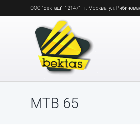
ООО "Бекташ", 121471, г. Москва, ул. Рябиновая,
MTB 65