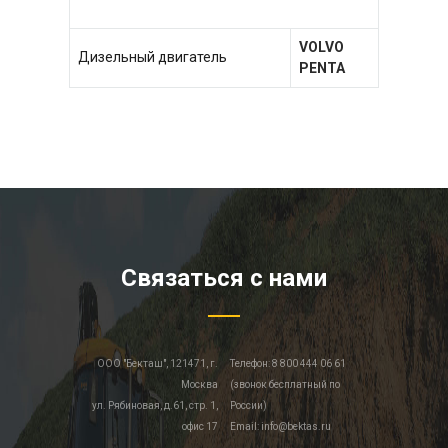
VOLVO
Дизельный двигатель
PENTA
Связаться с нами
ООО "Бекташ", 121471, г.
Телефон: 8 800 444 06 61
Москва
(звонок бесплатный по
ул. Рябиновая, д.61, стр. 1,
России)
офис 17
Email: info@bektas.ru